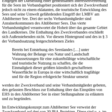
Entgegen der Darstellung einer gemeinsamen Interessenvertretung
für die Seen im Verbandsgebiet positioniert sich der Zweckverband
jedoch nicht zu einem eklatanten, die touristische Entwicklung des
Sees und seine Umwelt gefährdenden Eingriff der LMBV am
Altdöberner See. Drei der sechs Verbandsmitglieder sind
Anrainerkommunen des Altdöberner Sees. Das vierte
Verbandsmitglied verantwortet die Hoheit über das gesamte Gebiet
des Landkreises. Die Enthaltung des Zweckverbandes erschließt
sich Außenstehenden nicht. Vor diesem Hintergrund und des in § 3
der Verbandssatzung festgeschriebenen Zieles
Bereits bei Entstehung des Seenlandes […] unter
Wahrung der Belange von Natur und Landschaft
Voraussetzungen für eine zukunftsfähige wirtschaftliche
und touristische Nutzung zu schaffen, die die
Einmaligkeit dieser größten künstlich geschaffenen
Wasserfläche in Europa in eine wirtschaftlich tragfähige
und für die Region erfolgreiche Struktur umsetzt
werden der Zweckverband und seine Verbandsmitglieder gebeten,
den gefassten Beschluss zur Enthaltung über das Einspülen von
EHS in den Altdöberner See in einer Stellungnahme zu erläutern
und zu begründen.
Im Entwicklungskonzept zum Altdöberner See verweist der
Zweckverband auf drei von 30 IBA-Projekten. Diese sind u. a. im