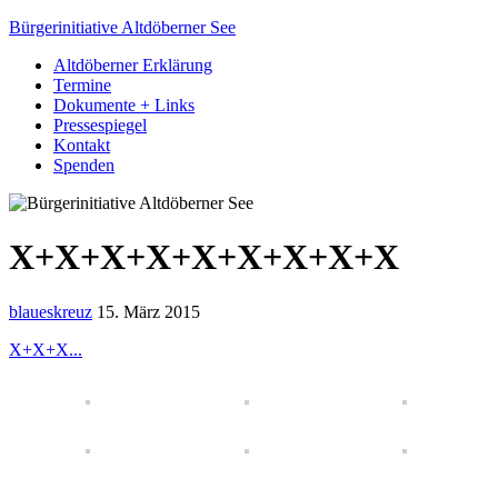
Bürgerinitiative Altdöberner See
Altdöberner Erklärung
Termine
Dokumente + Links
Pressespiegel
Kontakt
Spenden
X+X+X+X+X+X+X+X+X
blaueskreuz
15. März 2015
X+X+X...