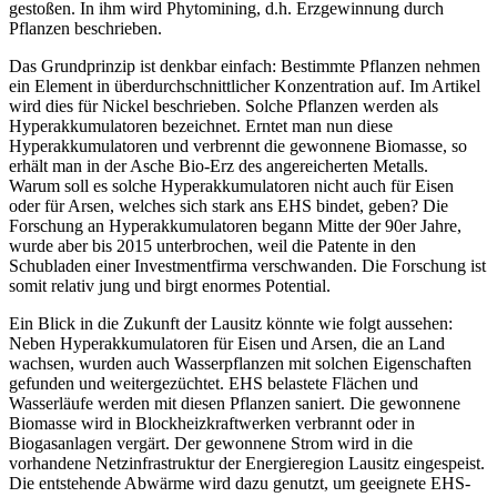
gestoßen. In ihm wird Phytomining, d.h. Erzgewinnung durch
Pflanzen beschrieben.
Das Grundprinzip ist denkbar einfach: Bestimmte Pflanzen nehmen
ein Element in überdurchschnittlicher Konzentration auf. Im Artikel
wird dies für Nickel beschrieben. Solche Pflanzen werden als
Hyperakkumulatoren bezeichnet. Erntet man nun diese
Hyperakkumulatoren und verbrennt die gewonnene Biomasse, so
erhält man in der Asche Bio-Erz des angereicherten Metalls.
Warum soll es solche Hyperakkumulatoren nicht auch für Eisen
oder für Arsen, welches sich stark ans EHS bindet, geben? Die
Forschung an Hyperakkumulatoren begann Mitte der 90er Jahre,
wurde aber bis 2015 unterbrochen, weil die Patente in den
Schubladen einer Investmentfirma verschwanden. Die Forschung ist
somit relativ jung und birgt enormes Potential.
Ein Blick in die Zukunft der Lausitz könnte wie folgt aussehen:
Neben Hyperakkumulatoren für Eisen und Arsen, die an Land
wachsen, wurden auch Wasserpflanzen mit solchen Eigenschaften
gefunden und weitergezüchtet. EHS belastete Flächen und
Wasserläufe werden mit diesen Pflanzen saniert. Die gewonnene
Biomasse wird in Blockheizkraftwerken verbrannt oder in
Biogasanlagen vergärt. Der gewonnene Strom wird in die
vorhandene Netzinfrastruktur der Energieregion Lausitz eingespeist.
Die entstehende Abwärme wird dazu genutzt, um geeignete EHS-