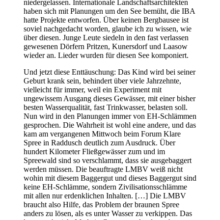
niedergelassen. Internationale Landschaftsarchitekten
haben sich mit Planungen um den See bemüht, die IBA
hatte Projekte entworfen. Über keinen Bergbausee ist
soviel nachgedacht worden, glaube ich zu wissen, wie
über diesen. Junge Leute siedeln in den fast verlassen
gewesenen Dörfern Pritzen, Kunersdorf und Laasow
wieder an. Lieder wurden für diesen See komponiert.
Und jetzt diese Enttäuschung: Das Kind wird bei seiner
Geburt krank sein, behindert über viele Jahrzehnte,
vielleicht für immer, weil ein Experiment mit
ungewissem Ausgang dieses Gewässer, mit einer bisher
besten Wasserqualität, fast Trinkwasser, belasten soll.
Nun wird in den Planungen immer von EH-Schlämmen
gesprochen. Die Wahrheit ist wohl eine andere, und das
kam am vergangenen Mittwoch beim Forum Klare
Spree in Raddusch deutlich zum Ausdruck. Über
hundert Kilometer Fließgewässer zum und im
Spreewald sind so verschlammt, dass sie ausgebaggert
werden müssen. Die beauftragte LMBV weiß nicht
wohin mit diesem Baggergut und dieses Baggergut sind
keine EH-Schlämme, sondern Zivilisationsschlämme
mit allen nur erdenklichen Inhalten. […] Die LMBV
braucht also Hilfe, das Problem der braunen Spree
anders zu lösen, als es unter Wasser zu verkippen. Das