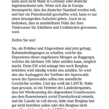
kann auch nicht Made in Germany oder deutsche
Ingenieurskunst sein. Wenn sich das in Europa
herumspricht, dass das deutscher Standard werden soll,
und hier ein Präzedenzfall geschaffen wird, kann es nur
einen riesengroßen Aufschrei geben. Auch ist zu
bedenken, dass in unmittelbarer Nähe des Sees
Trinkwasser für Altdöbern und Großräschen gewonnen
wird.
Helfen Sie uns!
Sie, als Politiker und Abgeordnete sind jetzt gefragt,
Rahmenbedingungen zu schaffen, welche das
Deponieren dieser ungeheuren Mengen an Baggergut,
welches die nächsten 100 Jahre anfallen kann, möglich
macht. Denn EH wird solange hier noch Bergbau
betrieben wird ständig wieder neu anfallen. So wird
also das Ausbaggern der Vorfluter des Spreewalds
sowie des Spreewaldes selbst eine unendliche
Geschichte werden. Und das weiß die LMVB. Hätte
man gewusst, so ein Vertreter des Landesbergamtes,
dass bei Wiederanstieg des abgesenkten Grundwassers
aus dem Raseneisenerz soviel Eisenhydroxid entsteht,
und die Lausitz ist voll davon, hätte man Bergbau hier
gar nicht betreiben sollen oder den Bergbau nicht