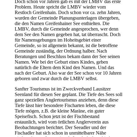
Doch schon vor Jahren gab es mit der LMBV das erste
Problem. Heute spricht die LMBV wieder vom
Restloch Greifenhain. Doch schon vor ca. zehn Jahren,
wurden der Gemeinde Planungsunterlagen übergeben,
die den Namen Greifenhainer See enthielten. Die
LMBV, durch die Gemeinde angesprochen, wer denn
dem See den Namen gegeben hat, tat überrascht. Doch
für Namensgebungen im Hoheitsgebiet einer
Gemeinde, so ist allgemein bekannt, ist die betroffene
Gemeinde zuständig, der Ordnung halber. Nach
Beratungen und Beschluss bekam dann der See seinen
Namen. Wie bei der Geburt eines Kindes, geben
natürlich die Eltern dem Kind den Namen. Und das
nach der Geburt. Also war der See schon vor 10 Jahren
geboren und zwar durch die LMBV selbst.
Sanfter Tourismus ist im Zweckverband Lausitzer
Seenland für diesen See geplant. Die Tiefe des Sees soll
ganz speziellen Anglertourismus anziehen, denn diese
Tiefe lässt hier besondere Fischarten leben, die diese
Tiefe mögen, z.B. die kleine Maräne, ein guter
Speisefisch. Schon jetzt ist der Fischbestand
erstaunlich, wird vom örtlichen Anglerverein aus
Beobachtungen berichtet. Der Seeadler und der
Fischadler hat sich schon in unmittelbarer Nähe