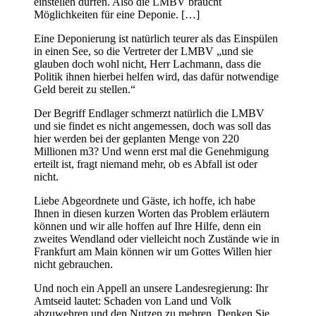
einstellen dürfen. Also die LMBV braucht
Möglichkeiten für eine Deponie. […]
Eine Deponierung ist natürlich teurer als das Einspülen
in einen See, so die Vertreter der LMBV „und sie
glauben doch wohl nicht, Herr Lachmann, dass die
Politik ihnen hierbei helfen wird, das dafür notwendige
Geld bereit zu stellen.“
Der Begriff Endlager schmerzt natürlich die LMBV
und sie findet es nicht angemessen, doch was soll das
hier werden bei der geplanten Menge von 220
Millionen m3? Und wenn erst mal die Genehmigung
erteilt ist, fragt niemand mehr, ob es Abfall ist oder
nicht.
Liebe Abgeordnete und Gäste, ich hoffe, ich habe
Ihnen in diesen kurzen Worten das Problem erläutern
können und wir alle hoffen auf Ihre Hilfe, denn ein
zweites Wendland oder vielleicht noch Zustände wie in
Frankfurt am Main können wir um Gottes Willen hier
nicht gebrauchen.
Und noch ein Appell an unsere Landesregierung: Ihr
Amtseid lautet: Schaden von Land und Volk
abzuwehren und den Nutzen zu mehren. Denken Sie